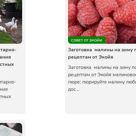
СОВЕТ ОТ ЭКОЙИ
итарно-
Заготовка малины на зиму 
ания
рецептам от Экойя
астных
Заготовка малины на зиму п
рецептам от Экойя малиново
итарно-
пюре: пюрируйте малину лю
ния
дос...
стных