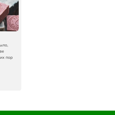
ыло,
ве
сих пор