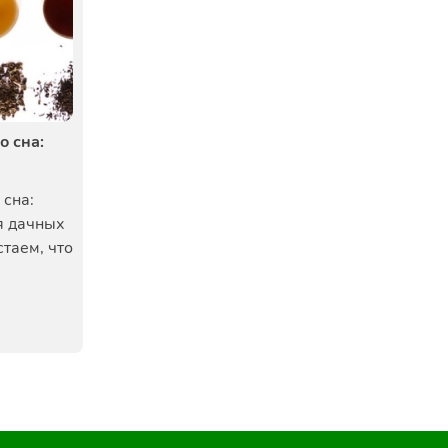
о сна:
 сна:
я дачных
стаем, что