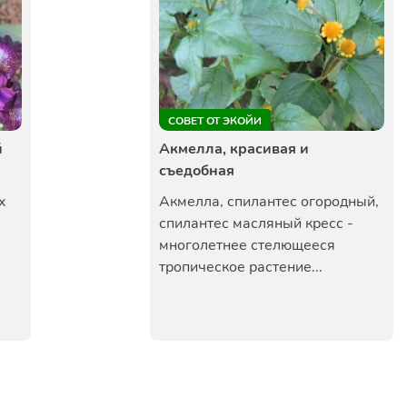
СОВЕТ ОТ ЭКОЙИ
й
Акмелла, красивая и
съедобная
х
Акмелла, спилантес огородный,
спилантес масляный кресс -
многолетнее стелющееся
тропическое растение...