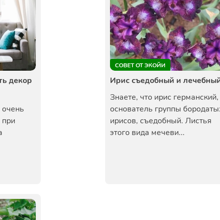
СОВЕТ ОТ ЭКОЙИ
ть декор
Ирис съедобный и лечебны
Знаете, что ирис германский,
 очень
основатель группы бородаты
 при
ирисов, съедобный. Листья
а
этого вида мечеви...