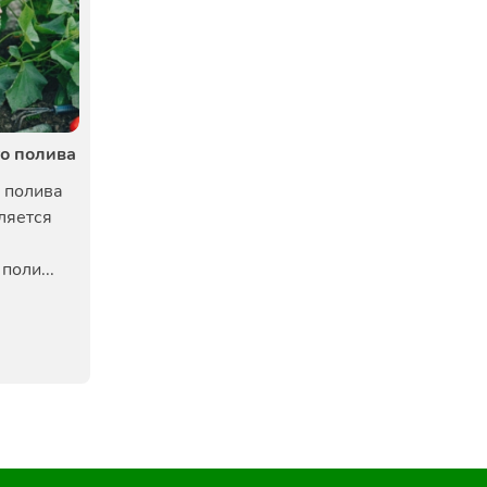
о полива
 полива
ляется
оли...