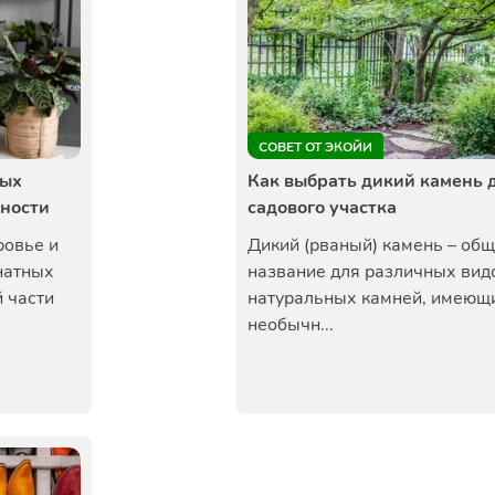
СОВЕТ ОТ ЭКОЙИ
ных
Как выбрать дикий камень 
вности
садового участка
ровье и
Дикий (рваный) камень – об
натных
название для различных вид
 части
натуральных камней, имеющ
необычн...