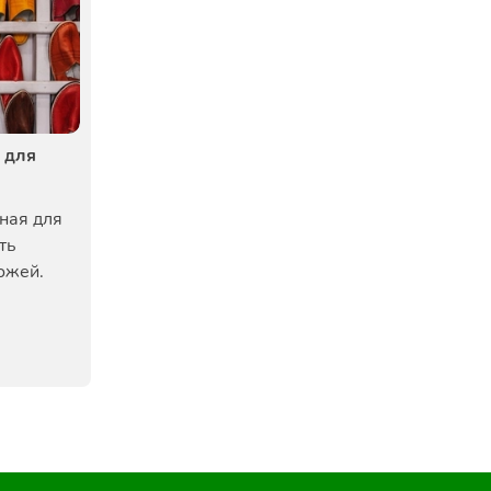
 для
ная для
ть
ожей.