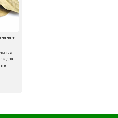
кальные
альные
ла для
мые