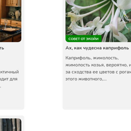
СОВЕТ ОТ ЭКОЙИ
ть
Ах, как чудесна каприфоль
Каприфоль, жимолость,
жимолость козья, вероятно, 
актичный
за сходства ее цветов с рога
одит для
этого животного,...
.