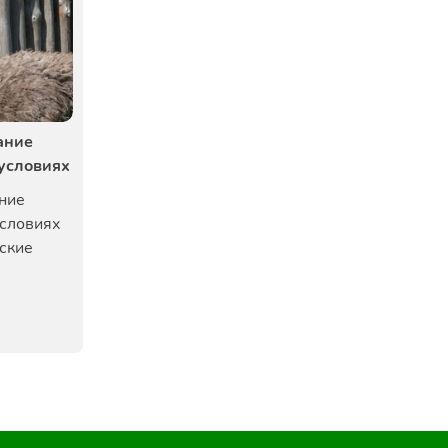
ание
условиях
ние
условиях
еские