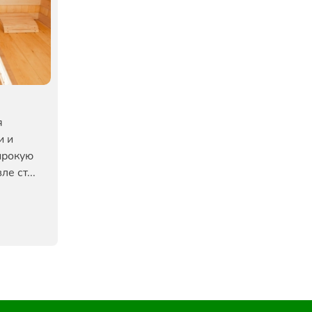
я
и и
ирокую
е ст...