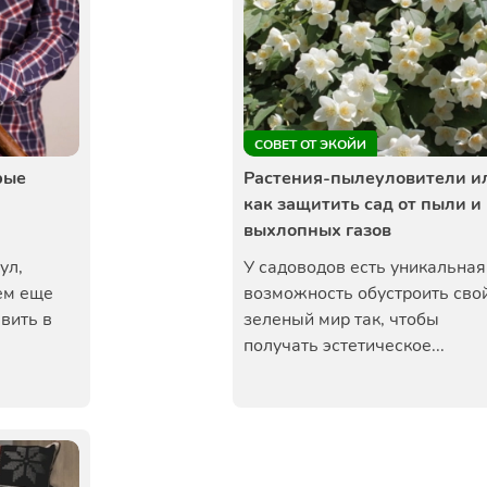
СОВЕТ ОТ ЭКОЙИ
рые
Растения-пылеуловители и
как защитить сад от пыли и
выхлопных газов
ул,
У садоводов есть уникальная
ем еще
возможность обустроить сво
авить в
зеленый мир так, чтобы
получать эстетическое...