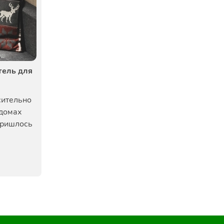
тель для
сительно
 домах
пришлось