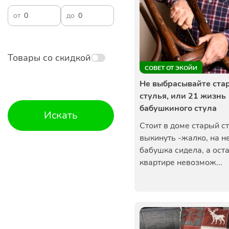
от
до
Товары со скидкой
СОВЕТ ОТ ЭКОЙИ
Не выбрасывайте ста
стулья, или 21 жизнь
бабушкиного стула
Искать
Стоит в доме старый ст
выкинуть -жалко, на н
бабушка сидела, а ост
квартире невозмож...