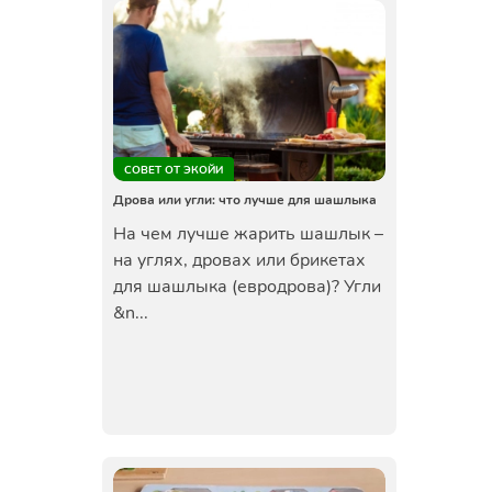
СОВЕТ ОТ ЭКОЙИ
Дрова или угли: что лучше для шашлыка
На чем лучше жарить шашлык –
на углях, дровах или брикетах
для шашлыка (евродрова)? Угли
&n...