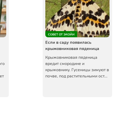
СОВЕТ ОТ ЭКОЙИ
Если в саду появилась
крыжовниковая пяденица
Крыжовниковая пяденица
ого
вредит смородине и
крыжовнику. Гусеницы зимуют в
ет
почве, под растительными ост...