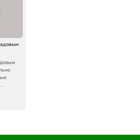
садовым
адовым
льно
вые
..