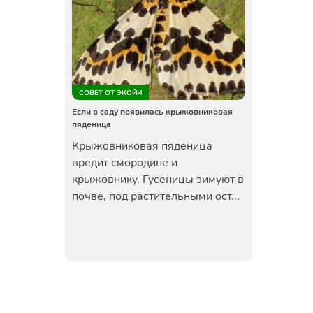
СОВЕТ ОТ ЭКОЙИ
Если в саду появилась крыжовниковая
пяденица
Крыжовниковая пяденица
вредит смородине и
крыжовнику. Гусеницы зимуют в
почве, под растительными ост...