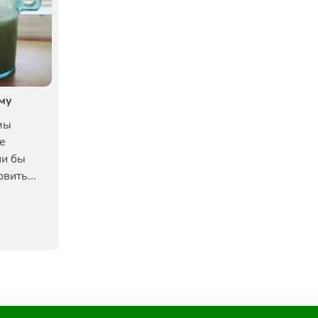
иму
мы
е
ли бы
вить...