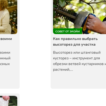
СОВЕТ ОТ ЭКОЙИ
своими
Как правильно выбрать
высоторез для участка
своими
Высоторез или штанговый
ромный
кусторез – инструмент для
азных
обрезки ветвей кустарников 
растений,...