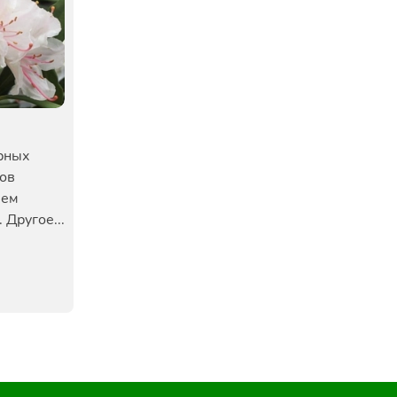
рных
ов
лем
 Другое...