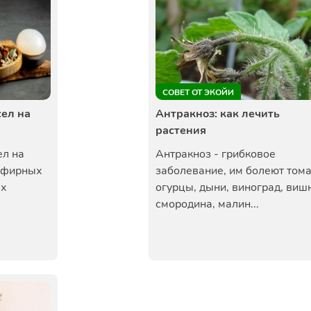
СОВЕТ ОТ ЭКОЙИ
ел на
Антракноз: как лечить
растения
л на
Антракноз - грибковое
эфирных
заболевание, им болеют тома
ых
огурцы, дыни, виноград, виш
смородина, малин...