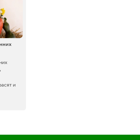
енних
них
ь
расят и