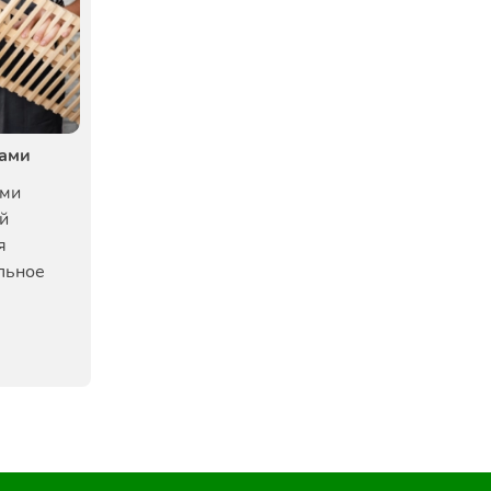
ками
ами
й
я
льное