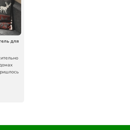
тель для
сительно
 домах
пришлось