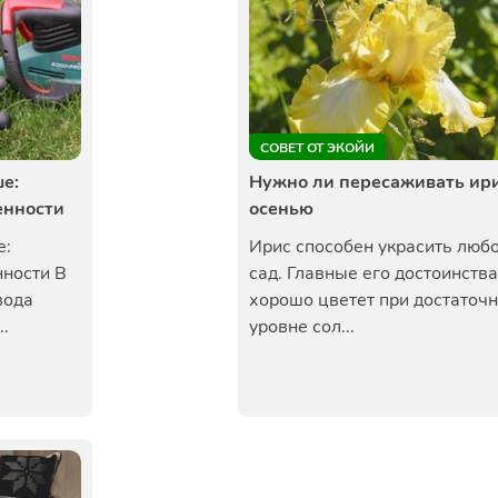
СОВЕТ ОТ ЭКОЙИ
е:
Нужно ли пересаживать ир
енности
осенью
е:
Ирис способен украсить люб
нности В
сад. Главные его достоинства
вода
хорошо цветет при достаточ
..
уровне сол...