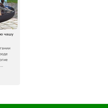
ую чашу
гании
ироде
ногие
..