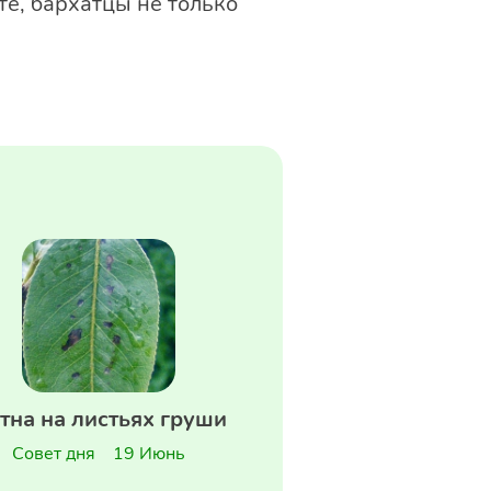
е, бархатцы не только
тна на листьях груши
Совет дня
19 Июнь