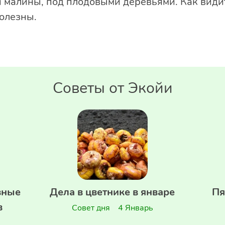
и малины, под плодовыми деревьями. Как видит
полезны.
Советы от Экойи
зные
Дела в цветнике в январе
Пя
в
Совет дня
4 Январь