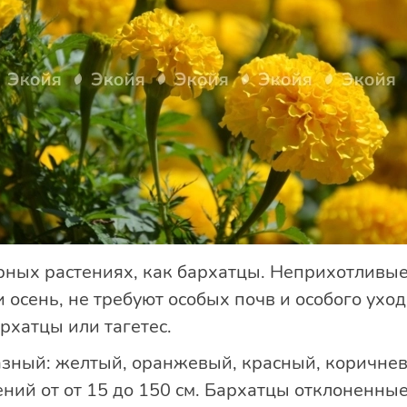
рных растениях, как бархатцы. Неприхотливые,
и осень, не требуют особых почв и особого уход
архатцы или тагетес.
азный: желтый, оранжевый, красный, коричнев
ний от от 15 до 150 см. Бархатцы отклоненны