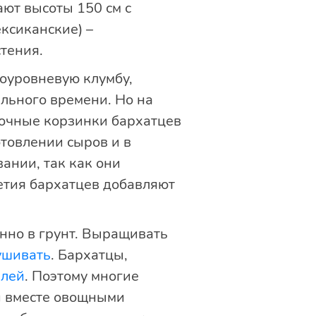
ают высоты 150 см с
ксиканские) –
тения.
оуровневую клумбу,
ельного времени. Но на
точные корзинки бархатцев
товлении сыров и в
ании, так как они
етия бархатцев добавляют
енно в грунт. Выращивать
ушивать
. Бархатцы,
елей
. Поэтому многие
и вместе овощными