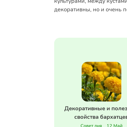
культурами, между кустам
декоративны, но и очень 
Декоративные и поле
свойства бархатце
Совет дня
12 Май