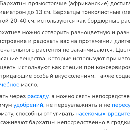
 Бархатцы прямостоячие (африканские) достиг
аметром до 13 см. Бархатцы тонколистные (ме
той 20-40 см, используются как бордюрные рас
рхатцев можно сотворить разноцветную и разн
астроение и радовать вас на протяжении длит
амечательного растения не заканчиваются. Цве
сящие вещества, которые используют при изго
 цветы используют как специи при консервиров
придающие особый вкус солениям. Также соцв
чебное
масло.
ать через
рассаду
, а можно сеять непосредств
нимум
удобрений
, не переувлажнять и не
перес
омату, способны отпугивать
насекомых-вредит
ысаживают бархатцы непосредственно в грядк