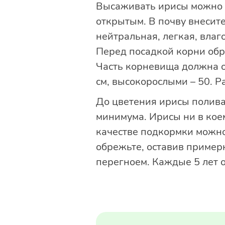
Высаживать ирисы можно р
открытым. В почву внесите
нейтральная, легкая, вла
Перед посадкой корни обр
Часть корневища должна о
см, высокорослыми – 50. Р
До цветения ирисы полива
минимума. Ирисы ни в коем
качестве подкормки можно 
обрежьте, оставив пример
перегноем. Каж