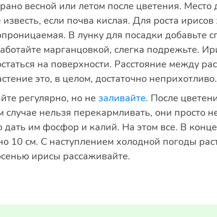
ано весной или летом после цветения. Место
 известь, если почва кислая. Для роста ирисо
гопроницаемая. В лунку для посадки добавьте
аботайте марганцовкой, слегка подрежьте. Ири
статься на поверхности. Расстояние между ра
астение это, в целом, достаточно неприхотливо.
йте регулярно, но не
заливайте
. После цветен
 случае нельзя перекармливать, они просто не
дать им фосфор и калий. На этом все. В конце
но 10 см. С наступлением холодной погоды ра
дые 5 лет осенью ирисы ра