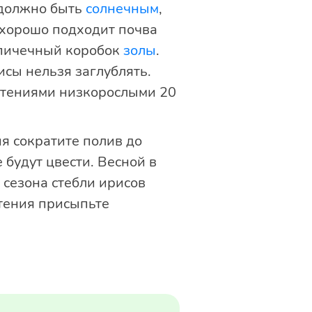
 должно быть
солнечным
,
в хорошо подходит почва
 спичечный коробок
золы
.
сы нельзя заглублять.
стениями низкорослыми 20
ия сократите полив до
 будут цвести. Весной в
 сезона стебли ирисов
стения присыпьте
ссаживайте.