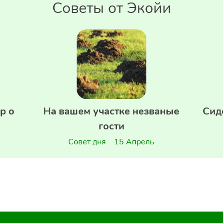
Советы от Экойи
р о
На вашем участке незваные
Сид
гости
Совет дня
15 Апрель