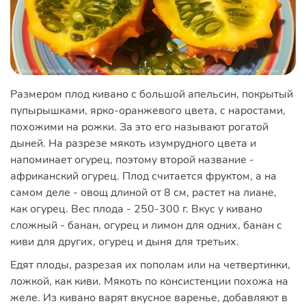
Размером плод кивано с большой апельсин, покрытый
пупырышками, ярко-оранжевого цвета, с наростами,
похожими на рожки. За это его называют рогатой
дыней. На разрезе мякоть изумрудного цвета и
напоминает огурец, поэтому второй название -
африканский огурец. Плод считается фруктом, а на
самом деле - овощ длиной от 8 см, растет на лиане,
как огурец. Вес плода - 250-300 г. Вкус у кивано
сложный - банан, огурец и лимон для одних, банан с
киви для других, огурец и дыня для третьих.
Едят плоды, разрезая их пополам или на четвертинки,
ложкой, как киви. Мякоть по консистенции похожа на
желе. Из кивано варят вкусное варенье, добавляют в