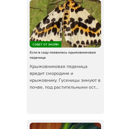
СОВЕТ ОТ ЭКОЙИ
Если в саду появилась крыжовниковая
пяденица
Крыжовниковая пяденица
вредит смородине и
крыжовнику. Гусеницы зимуют в
почве, под растительными ост...