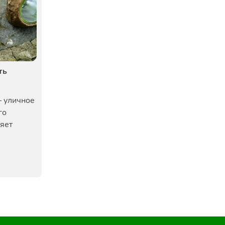
ть
 уличное
го
яет