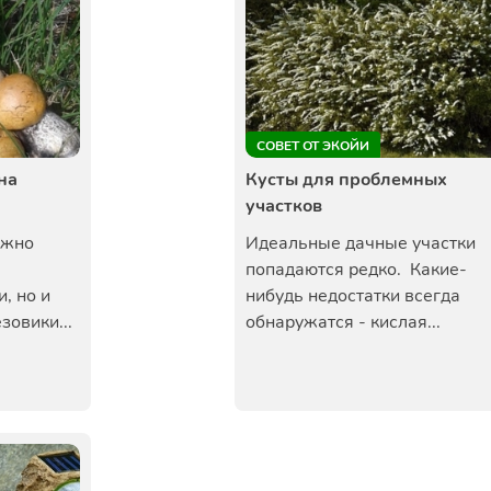
СОВЕТ ОТ ЭКОЙИ
на
Кусты для проблемных
участков
ожно
Идеальные дачные участки
попадаются редко. Какие-
, но и
нибудь недостатки всегда
зовики...
обнаружатся - кислая...