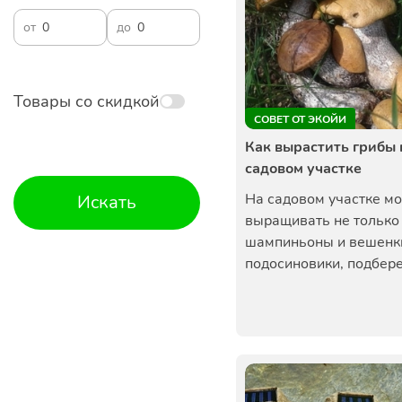
от
до
Товары со скидкой
СОВЕТ ОТ ЭКОЙИ
Как вырастить грибы 
садовом участке
На садовом участке м
Искать
выращивать не только
шампиньоны и вешенки
подосиновики, подбере