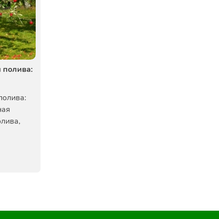
 полива:
полива:
ная
олива,