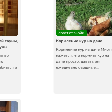
СОВЕТ ОТ ЭКОЙИ
ой сауны,
Кормление кур на даче
ауны
Кормление кур на даче Мног
ны во
кажется, что кормить кур на
то
даче просто, давать им
абиться и
ежедневно овощные...