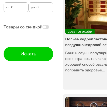
от
до
Товары со скидкой
СОВЕТ ОТ ЭКОЙИ
Польза кедропластов
воздушнокедровой с
Бани и сауны популяр
Искать
всех странах, так как э
хороший способ рассл
поправить здоровье...