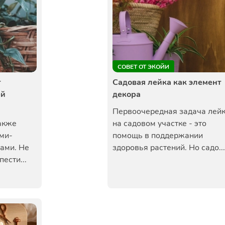
СОВЕТ ОТ ЭКОЙИ
т
Садовая лейка как элемент
ей
декора
Первоочередная задача лей
акже
на садовом участке - это
ми-
помощь в поддержании
ами. Не
здоровья растений. Но садо...
ести...