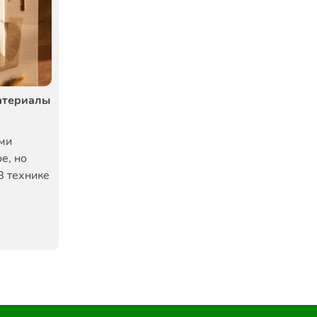
материалы
ими
е, но
В технике