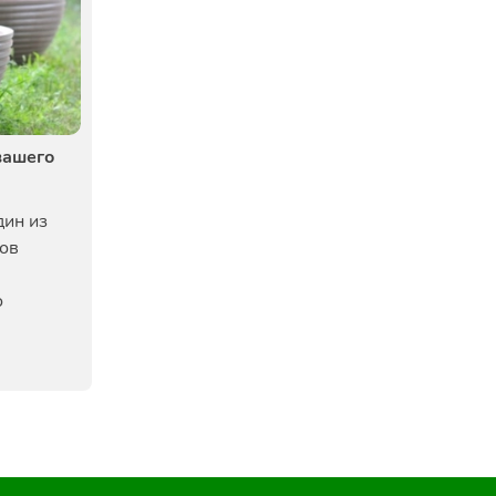
вашего
дин из
ов
о