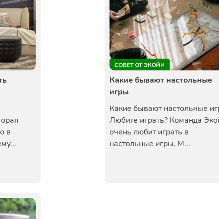
СОВЕТ ОТ ЭКОЙИ
ть
Какие бывают настольные
игры
Какие бывают настольные и
торая
Любите играть? Команда Эко
о в
очень любит играть в
му...
настольные игры. М...