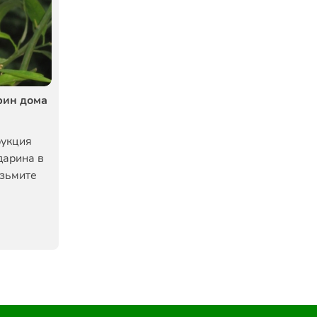
рин дома
рукция
дарина в
зьмите