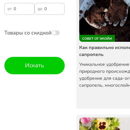
от
до
Товары со скидкой
СОВЕТ ОТ ЭКОЙИ
Как правильно испол
сапропель
Уникальное удобрение
Искать
природного происхожд
удобрение для сада-ог
сапропель, многослойн