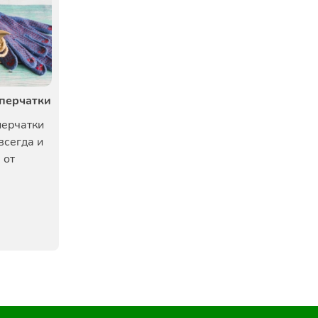
 перчатки
перчатки
всегда и
 от