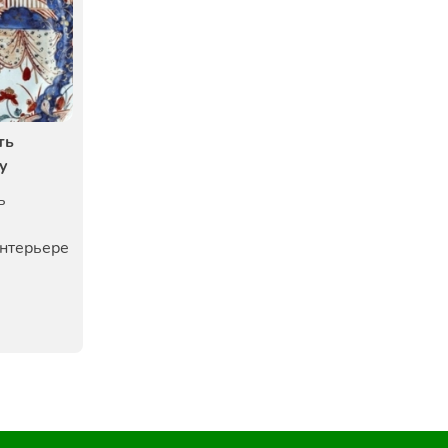
ть
у
ь
у
интерьере