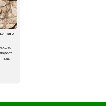
дачного
ороды,
бладает
стью.