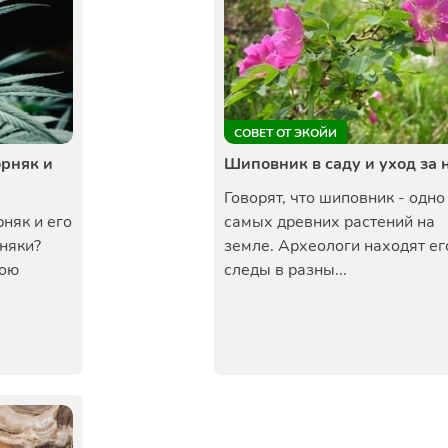
СОВЕТ ОТ ЭКОЙИ
орняк и
Шиповник в саду и уход за 
Говорят, что шиповник - одно
рняк и его
самых древних растений на
няки?
земле. Археологи находят ег
вою
следы в разны...