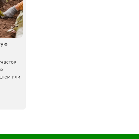
тую
участок
ых
днем или