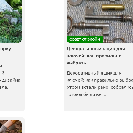
СОВЕТ ОТ ЭКОЙИ
горку
Декоративный ящик для
ключей: как правильно
выбрать
м
ый
Декоративный ящик для
 дизайна
ключей: как правильно выбр
ла...
Утром встали рано, собралис
готовы были вы...