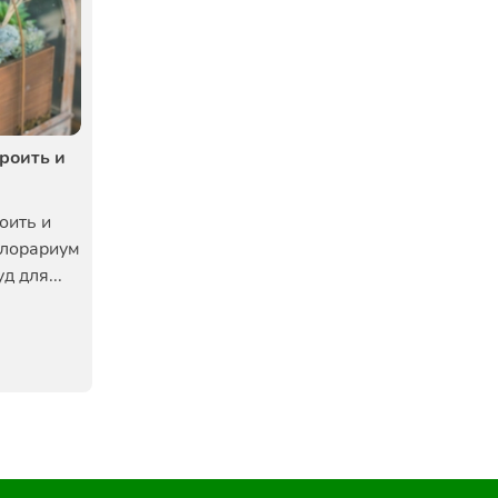
роить и
оить и
Флорариум
д для...