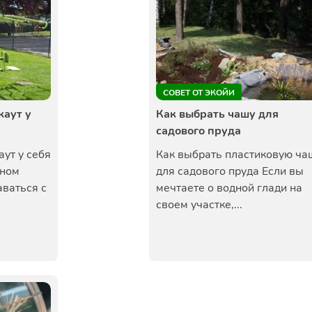
СОВЕТ ОТ ЭКОЙИ
каут у
Как выбрать чашу для
садового пруда
аут у себя
Как выбрать пластиковую ча
чном
для садового пруда Если вы
аваться с
мечтаете о водной глади на
своем участке,...