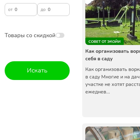
от
до
Товары со скидкой
СОВЕТ ОТ ЭКОЙИ
Как организовать вор
себя в саду
Как организовать ворк
Искать
в саду Многие и на да
участке не хотят расст
ежеднев...