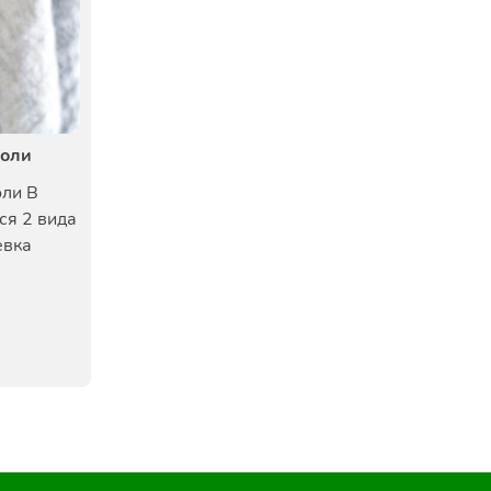
моли
оли В
ся 2 вида
евка