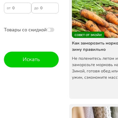
от
до
Товары со скидкой
СОВЕТ ОТ ЭКОЙИ
Как заморозить морко
зиму правильно
Не поленитесь летом и
Искать
заморозьте морковь на
Зимой, готовя обед ил
ужин, сэкономите массу