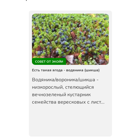
СОВЕТ ОТ ЭКОЙИ
Есть такая ягода - водяника (шикша)
Водяника/вороника/шикша -
низкорослый, стелющийся
вечнозеленый кустарник
семейства вересковых с лист...