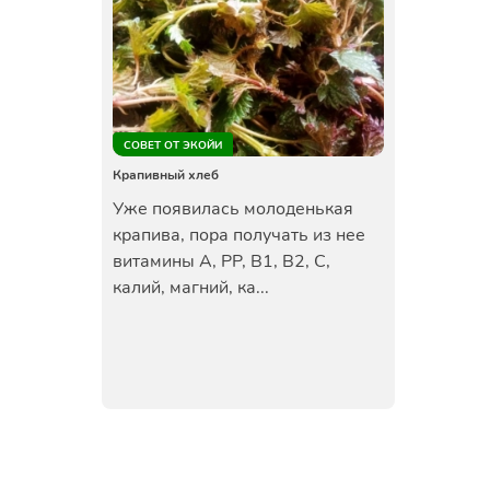
СОВЕТ ОТ ЭКОЙИ
Крапивный хлеб
Уже появилась молоденькая
крапива, пора получать из нее
витамины А, РР, В1, В2, С,
калий, магний, ка...