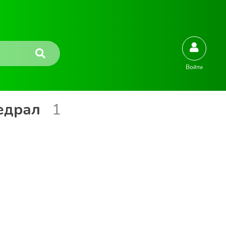
Войти
федрал
1