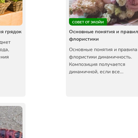
СОВЕТ ОТ ЭКОЙИ
ля грядок
Основные понятия и прави
флористики
едмет
ода,
Основные понятия и правила
ения
флористики динамичность.
Композиция получается
динамичной, если все...