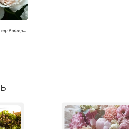
Роза шраб Винчестер Кафедрал
ть