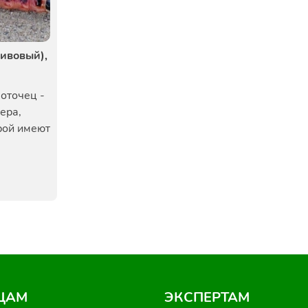
ивовый),
оточец -
ера,
рой имеют
ЦАМ
ЭКСПЕРТАМ