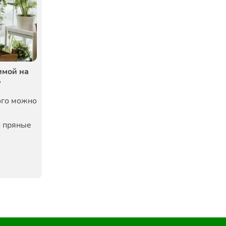
имой на
?
ого можно
и пряные