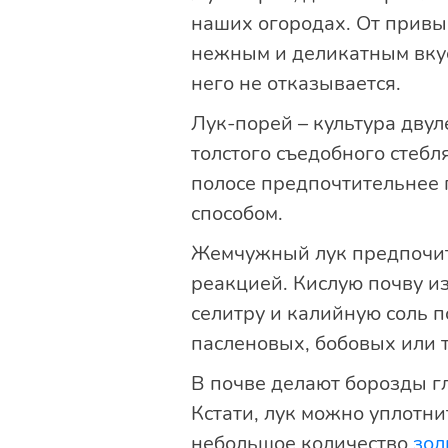
наших огородах. От привыч
нежным и деликатным вкусо
него не отказывается.
Лук-порей – культура двул
толстого съедобного стебля
полосе предпочтительнее 
способом.
Жемчужный лук предпочит
реакцией. Кислую почву и
селитру и калийную соль по
пасленовых, бобовых или 
В почве делают борозды г
Кстати, лук можно уплотни
небольшое количество
зол