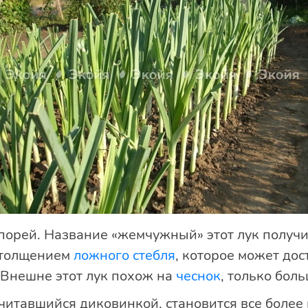
порей. Название «жемчужный» этот лук получил
 утолщением
ложного стебля
, которое может дост
 Внешне этот лук похож на
чеснок
, только бол
читавшийся диковинкой, становится все более