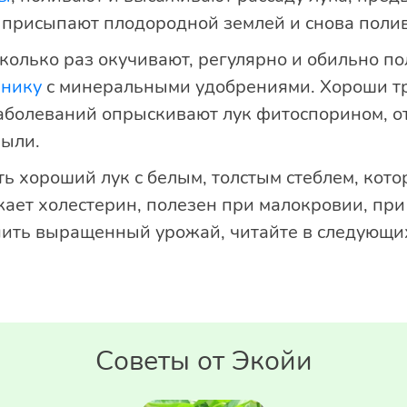
у присыпают плодородной землей и снова поли
сколько раз окучивают, регулярно и обильно по
анику
с минеральными удобрениями. Хороши тр
аболеваний опрыскивают лук фитоспорином, о
пыли.
ь хороший лук с белым, толстым стеблем, кото
жает холестерин, полезен при малокровии, пр
анить выращенный урожай, читайте в следующих
Советы от Экойи