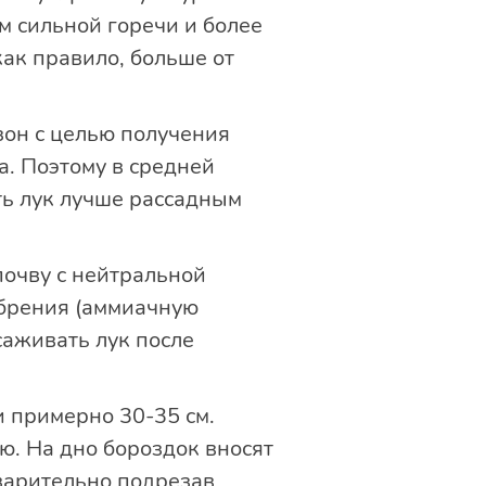
м сильной горечи и более
как правило, больше от
зон с целью получения
да. Поэтому в средней
ть лук лучше рассадным
очву с нейтральной
обрения (аммиачную
ысаживать лук после
и примерно 30-35 см.
ю. На дно бороздок вносят
дварительно подрезав