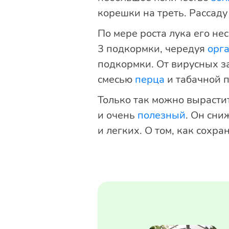
корешки на треть. Рассад
По мере роста лука его не
3 подкормки, чередуя
орг
подкормки. От вирусных з
смесью
перца
и табачной 
Только так можно вырастит
и очень
полезный
. Он сни
и легких. О том, как сохр