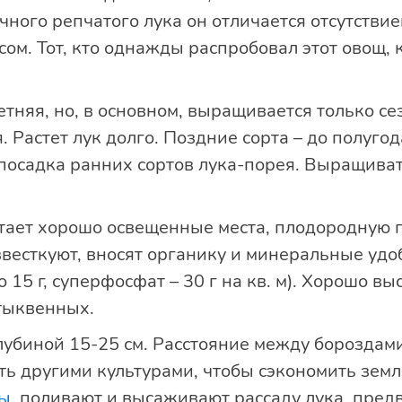
ного репчатого лука он отличается отсутствие
м. Тот, кто однажды распробовал этот овощ, 
етняя, но, в основном, выращивается только се
. Растет лук долго. Поздние сорта – до полуго
посадка ранних сортов лука-порея. Выращива
ает хорошо освещенные места, плодородную п
звесткуют, вносят органику и минеральные уд
 15 г, суперфосфат – 30 г на кв. м). Хорошо в
тыквенных.
лубиной 15-25 см. Расстояние между бороздам
ть другими культурами, чтобы сэкономить земл
ы
, поливают и высаживают рассаду лука, пре