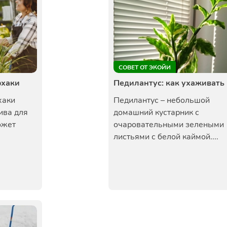
СОВЕТ ОТ ЭКОЙИ
фхаки
Педилантус: как ухаживать
хаки
Педилантус – небольшой
ива для
домашний кустарник с
ожет
очаровательными зелеными
листьями с белой каймой....