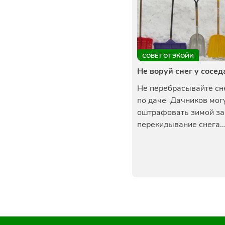
СОВЕТ ОТ ЭКОЙИ
Не воруй снег у сосед
Не перебрасывайте сн
по даче Дачников мог
оштрафовать зимой за
перекидывание снега..