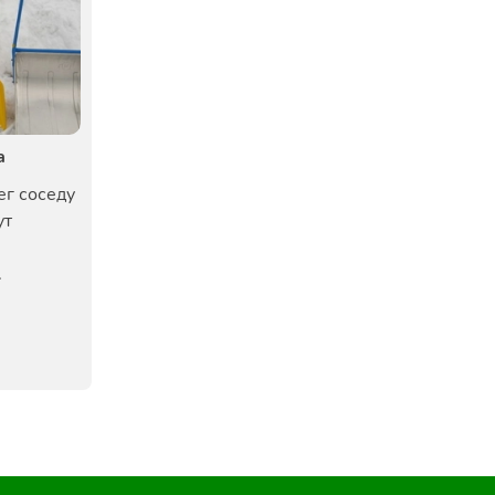
а
ег соседу
ут
.