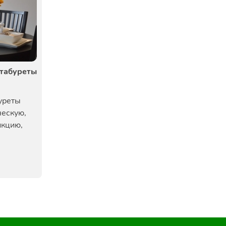
 табуреты
уреты
ческую,
нкцию,