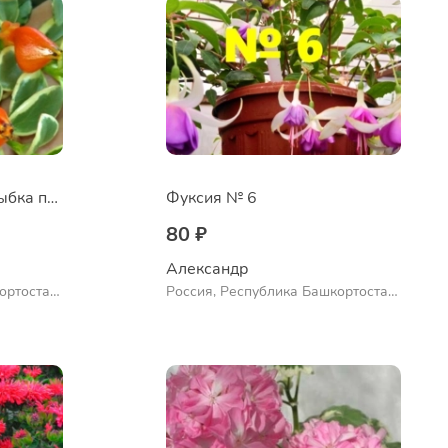
Нематантус Золотая рыбка пестролистный
Фуксия № 6
80 ₽
Александр 
ортостан,
Россия, Республика Башкортостан,
ло
Куюргазинский район, село
Ермолаево