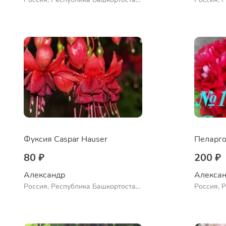
Куюргазинский район, село
Куюргази
Ермолаево
Ермолае
Фуксия Caspar Hauser
Пеларго
80 ₽
200 ₽
Александр 
Алексан
Россия, Республика Башкортостан,
Россия, 
Куюргазинский район, село
Куюргази
Ермолаево
Ермолае