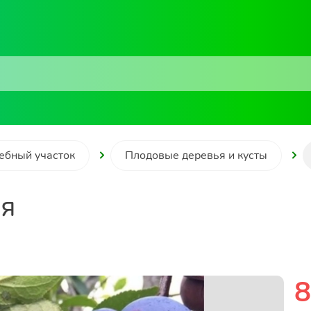
ебный участок
Плодовые деревья и кусты
яя
8