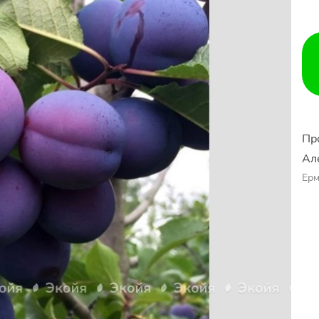
Пр
Ал
Ер