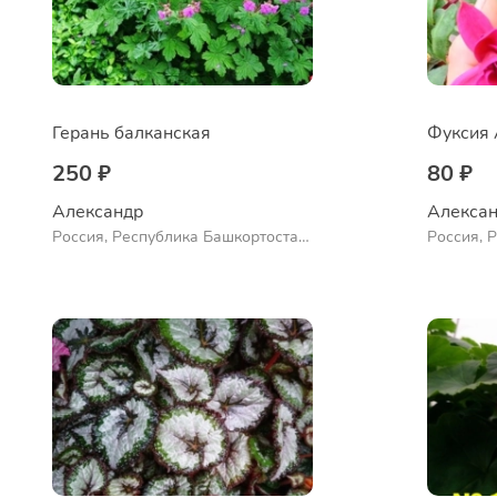
Герань балканская
Фуксия 
250 ₽
80 ₽
Александр 
Алексан
Россия, Республика Башкортостан,
Россия, 
Куюргазинский район, село
Куюргази
Ермолаево
Ермолае