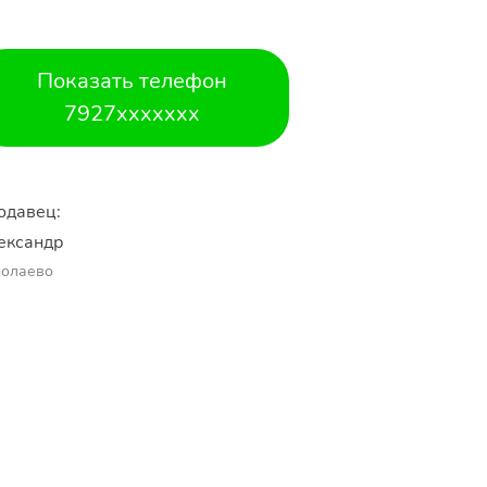
Показать телефон
7927xxxxxxx
одавец:
ександр 
молаево