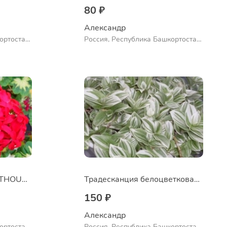
80 ₽
Александр 
ортостан,
Россия, Республика Башкортостан,
ло
Куюргазинский район, село
Ермолаево
Пеларгония A HAPPY THOUGHT RED
Традесканция белоцветковая сорт "Albovittata"
150 ₽
Александр 
ортостан,
Россия, Республика Башкортостан,