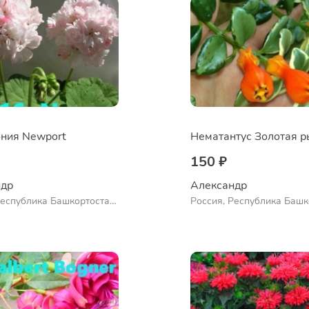
ния Newport
150 ₽
др 
Александр 
Республика Башкортостан,
Россия, Республика Башк
нский район, село
Куюргазинский район, се
во
Ермолаево