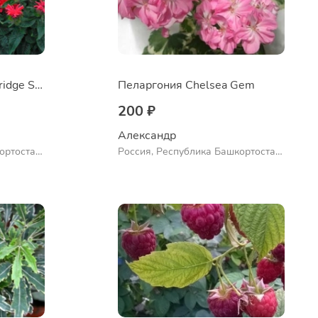
Монарда didyma Cambridge Scarlet
Пеларгония Chelsea Gem
200 ₽
Александр 
ортостан,
Россия, Республика Башкортостан,
ло
Куюргазинский район, село
Ермолаево