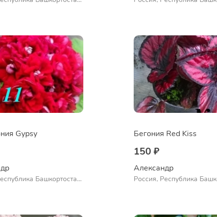
нский район, село
Куюргазинский район, се
во
Ермолаево
ния Gypsy
Бегония Red Kiss
150 ₽
др 
Александр 
Республика Башкортостан,
Россия, Республика Башк
нский район, село
Куюргазинский район, се
во
Ермолаево