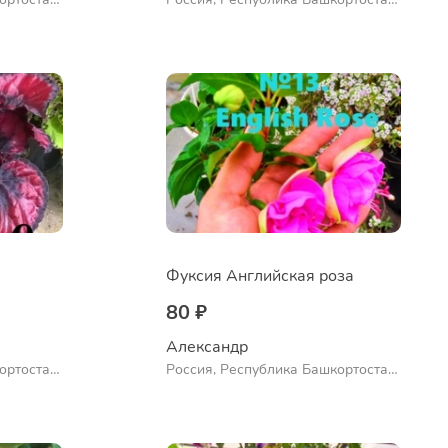
ло
Куюргазинский район, село
Ермолаево
Фуксия Английская роза
80 ₽
Александр 
ортостан,
Россия, Республика Башкортостан,
ло
Куюргазинский район, село
Ермолаево