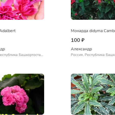
Adalbert
100 ₽
др 
Александр 
Республика Башкортостан,
Россия, Республика Башк
нский район, село
Куюргазинский район, се
во
Ермолаево