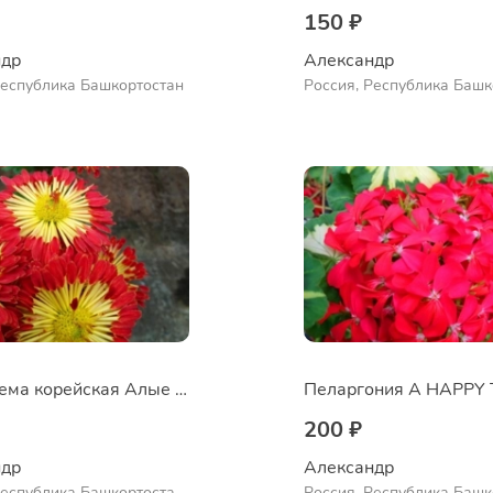
150 ₽
др 
Александр 
Республика Башкортостан
Россия, Республика Башк
Куюргазинский район, се
Ермолаево
Хризантема корейская Алые паруса
200 ₽
др 
Александр 
Республика Башкортостан,
Россия, Республика Башк