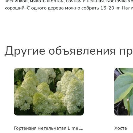
кислинкой, мякоть желтая, сочная и нежная. Косточка х
хороший. С одного дерева можно собрать 15-20 кг. Нали
Другие объявления п
Гортензия метельчатая Limelight
Хоста