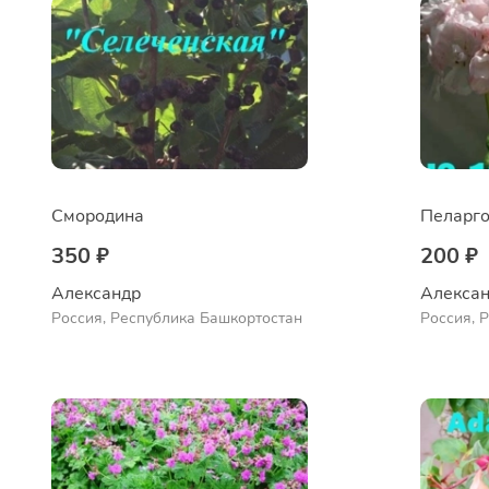
Смородина
Пеларго
350 ₽
200 ₽
Александр 
Алексан
Россия, Республика Башкортостан
Россия, 
Куюргази
Ермолае