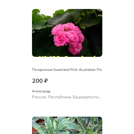
Ермолаево
Пеларгония Swanland Pink-Australien Pin
200 ₽
Александр 
Россия, Республика Башкортостан,
Куюргазинский район, село
Ермолаево