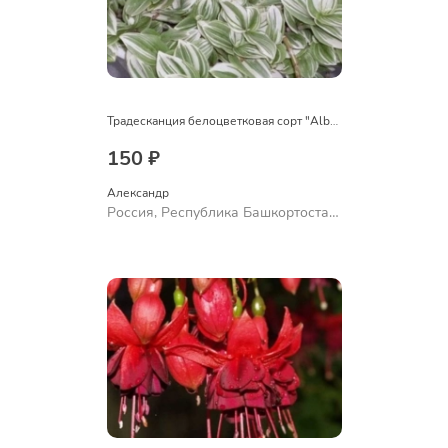
Традесканция белоцветковая сорт "Albovittata"
150 ₽
Александр 
Россия, Республика Башкортостан,
Куюргазинский район, село
Ермолаево