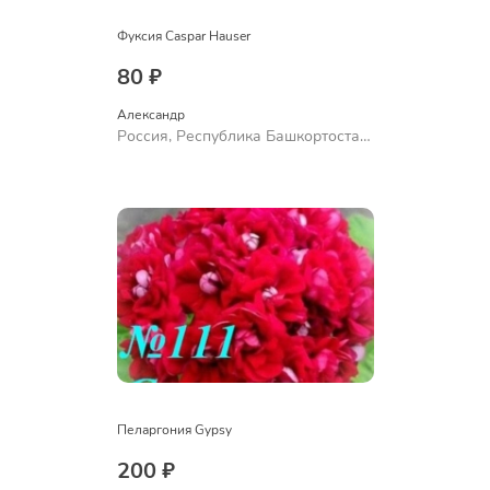
Фуксия Caspar Hauser
80 ₽
Александр 
Россия, Республика Башкортостан,
Куюргазинский район, село
Ермолаево
Пеларгония Gypsy
200 ₽