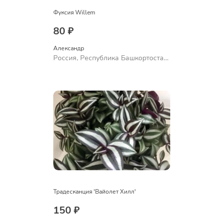
Фуксия Willem
80 ₽
Александр 
Россия, Республика Башкортостан,
Куюргазинский район, село
Ермолаево
Традесканция 'Вайолет Хилл'
150 ₽