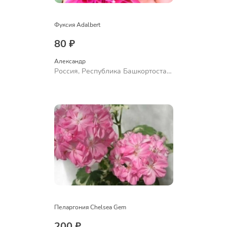
Фуксия Adalbert
80 ₽
Александр 
Россия, Республика Башкортостан,
Куюргазинский район, село
Ермолаево
Пеларгония Chelsea Gem
200 ₽