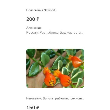
Пеларгония Newport
200 ₽
Александр 
Россия, Республика Башкортостан,
Куюргазинский район, село
Ермолаево
Нематантус Золотая рыбка пестролистный
150 ₽