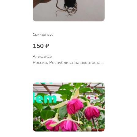
Сциндапсус
150 ₽
Александр 
Россия, Республика Башкортостан,
Куюргазинский район, село
Ермолаево