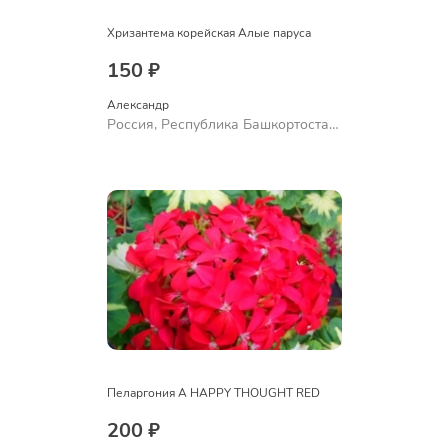
Хризантема корейская Алые паруса
150 ₽
Александр 
Россия, Республика Башкортостан,
Куюргазинский район, село
Ермолаево
Пеларгония A HAPPY THOUGHT RED
200 ₽