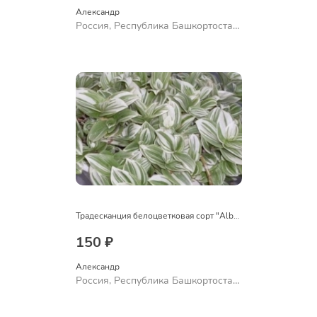
Александр 
Россия, Республика Башкортостан,
Куюргазинский район, село
Ермолаево
Традесканция белоцветковая сорт "Albovittata"
150 ₽
Александр 
Россия, Республика Башкортостан,
Куюргазинский район, село
Ермолаево