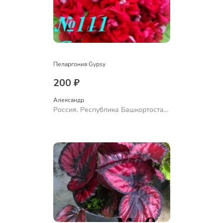
Пеларгония Gypsy
200 ₽
Александр 
Россия, Республика Башкортостан,
Куюргазинский район, село
Ермолаево