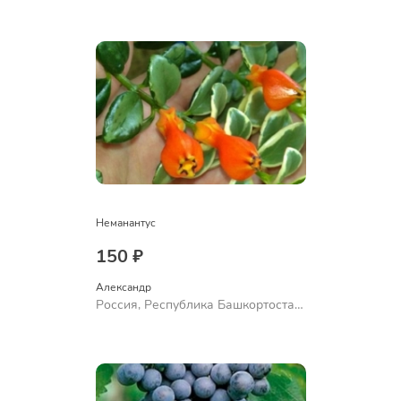
Неманантус
150 ₽
Александр 
Россия, Республика Башкортостан,
Куюргазинский район, село
Ермолаево