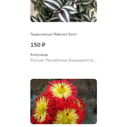
Традесканция 'Вайолет Хилл'
150 ₽
Александр 
Россия, Республика Башкортостан,
Куюргазинский район, село
Ермолаево