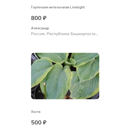
Гортензия метельчатая Limelight
800 ₽
Александр 
Россия, Республика Башкортостан,
Куюргазинский район, село
Ермолаево
Хоста
500 ₽