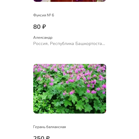
Фуксия № 6
80 ₽
Александр 
Россия, Республика Башкортостан,
Куюргазинский район, село
Ермолаево
Герань балканская
250 ₽