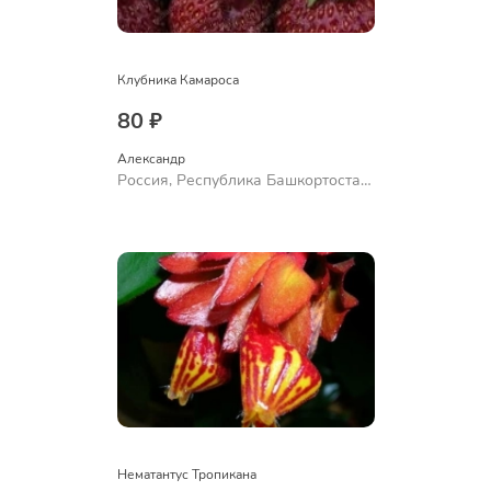
Клубника Камароса
80 ₽
Александр 
Россия, Республика Башкортостан,
Куюргазинский район, село
Ермолаево
Нематантус Тропикана