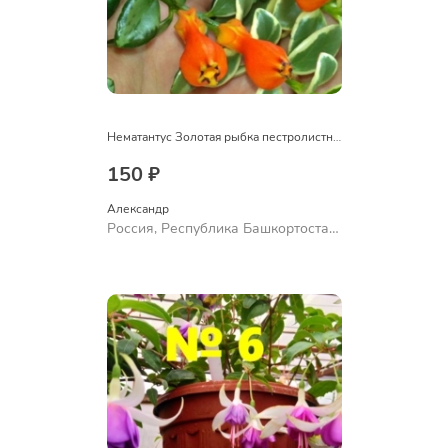
Нематантус Золотая рыбка пестролистный
150 ₽
Александр 
Россия, Республика Башкортостан,
Куюргазинский район, село
Ермолаево