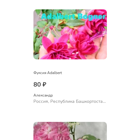
Ермолаево
Фуксия Adalbert
80 ₽
Александр 
Россия, Республика Башкортостан,
Куюргазинский район, село
Ермолаево