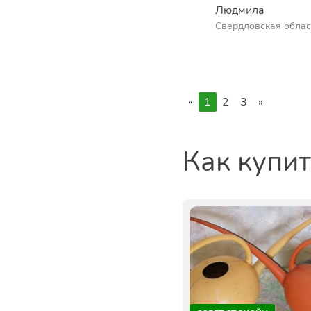
Людмила
Свердловская облас
«
1
2
3
»
Как купи