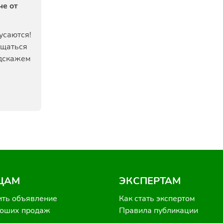
че от
усаются!
ищаться
одскажем
ЦАМ
ЭКСПЕРТАМ
ить объявление
Как стать экспертом
роших продаж
Правила публикации