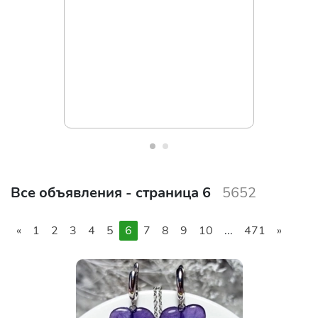
Все объявления - страница 6
5652
«
1
2
3
4
5
6
7
8
9
10
...
471
»