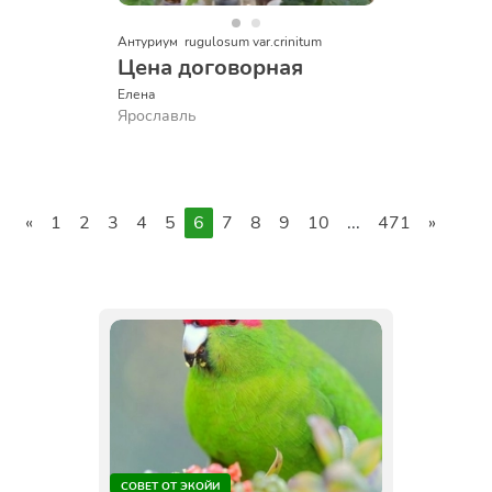
Антуриум  rugulosum var.crinitum
Цена договорная
Елена
Ярославль
«
1
2
3
4
5
6
7
8
9
10
...
471
»
СОВЕТ ОТ ЭКОЙИ
СОВЕТ ОТ Э