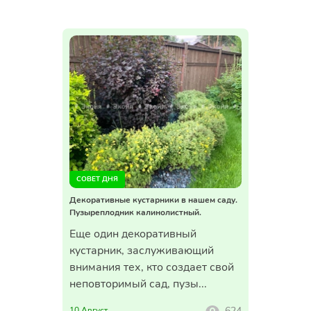
СОВЕТ ДНЯ
СОВЕТ ДНЯ
Декоративные кустарники в нашем саду.
Декоративные
Пузыреплодник калинолистный.
Лапчатка кус
 особый
Еще один декоративный
Мы начина
т перголу
кустарник, заслуживающий
декоратив
ые розы
внимания тех, кто создает свой
которых в
неповторимый сад, пузы...
создать кра
567
624
10 Август
9 Август