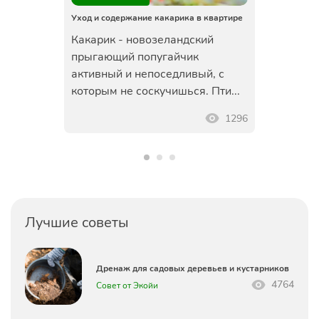
ройки: виды
Уход и содержание какарика в квартире
Ульи для пче
Какарик - новозеландский
Ульи для 
ые
прыгающий попугайчик
к ним Ульи
рмативы
активный и непоседливый, с
различных
йки есть
которым не соскучишься. Пти...
Наибол...
.
1296
598
Лучшие советы
Дренаж для садовых деревьев и кустарников
4764
Совет от Экойи