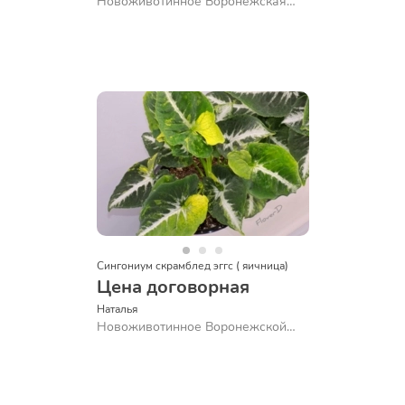
Новоживотинное Воронежская
обл
Сингониум скрамблед эггс ( яичница)
Цена договорная
Наталья 
Новоживотинное Воронежской
обл.