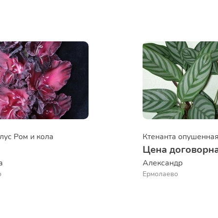
лус Ром и кола
₽
Цена договорн
а
Александр 
о
Ермолаево