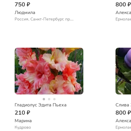
750 ₽
800 
Людмила
Алекса
Россия, Санкт-Петербург, пр.
Ермола
Большевиков
Гладиолус Эдита Пьеха
Слива 
210 ₽
800 
Марина
Алекса
Кудрово
Ермола