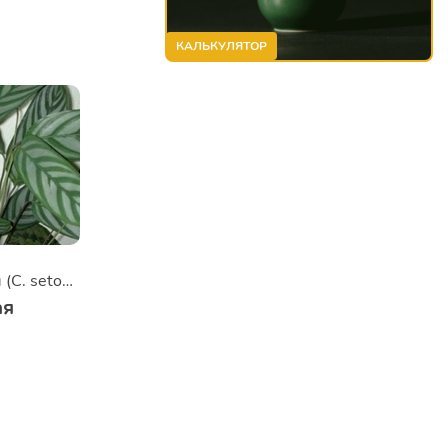
КАЛЬКУЛЯТОР
Ктенанта опушенная (C. setosa)
ая