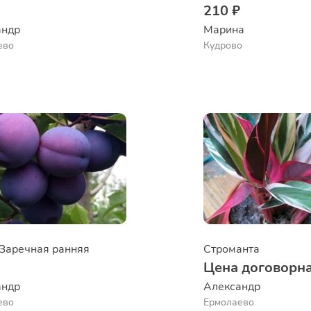
₽
210 ₽
ндр 
Марина
ево
Кудрово
Заречная ранняя
Строманта
₽
Цена договорн
ндр 
Александр 
ево
Ермолаево