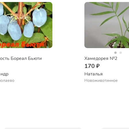
ость Бореал Бьюти
Хамедорея №2
₽
170 ₽
ндр 
Наталья 
молаево
Новоживотинное