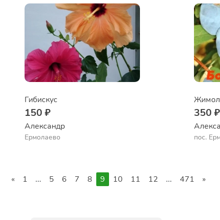
Гибискус
Жимол
150 ₽
350 
Александр 
Алекса
Ермолаево
пос. Ер
«
1
...
5
6
7
8
9
10
11
12
...
471
»