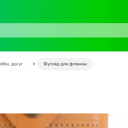
обби, досуг
Футляр для фляжки