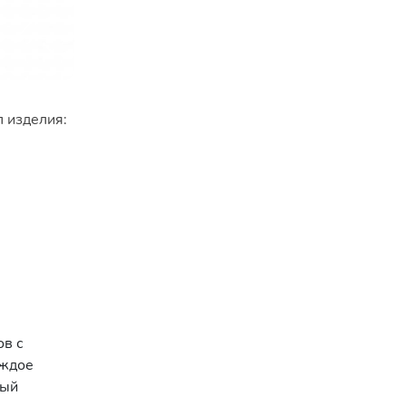
 изделия:
ов с
аждое
ный