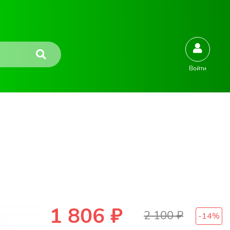
Войти
1 806 ₽
2 100 ₽
-
14
%