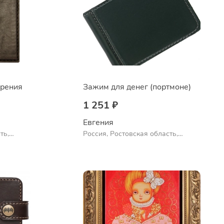
ерения
Зажим для денег (портмоне)
1 251 ₽
Евгения
ть,
Россия, Ростовская область,
Шахты