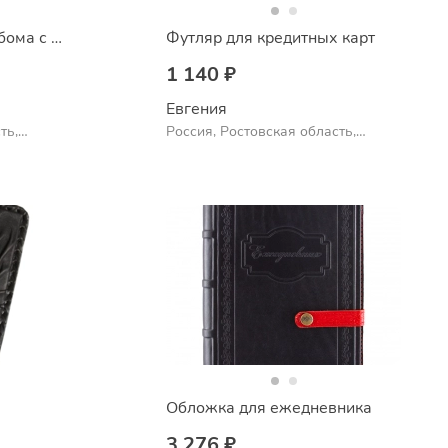
Обложка для фотоальбома с блоком
Футляр для кредитных карт
1 140 ₽
Евгения
ть,
Россия, Ростовская область,
Шахты
а
Обложка для ежедневника
3 276 ₽