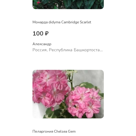
Монарда didyma Cambridge Scarlet
100 ₽
Александр 
Россия, Республика Башкортостан,
Куюргазинский район, село
Ермолаево
Пеларгония Chelsea Gem