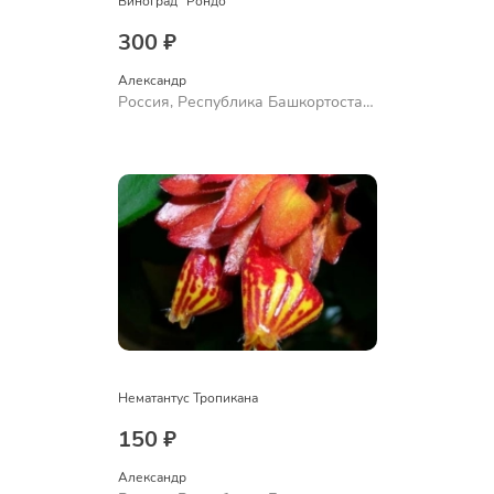
Виноград "Рондо"
300 ₽
Александр 
Россия, Республика Башкортостан,
Куюргазинский район, село
Ермолаево
Нематантус Тропикана
150 ₽
Александр 