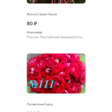
Фуксия Caspar Hauser
80 ₽
Александр 
Россия, Республика Башкортостан,
Куюргазинский район, село
Ермолаево
Пеларгония Gypsy