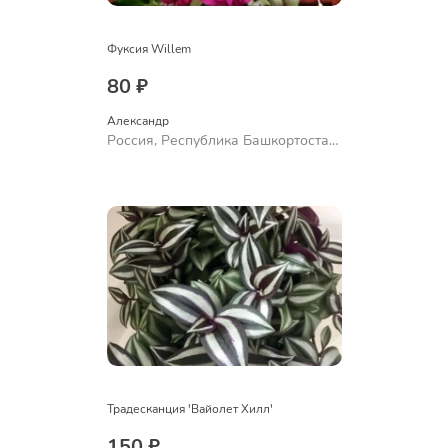
Фуксия Willem
80 ₽
Александр 
Россия, Республика Башкортостан,
Куюргазинский район, село
Ермолаево
Традесканция 'Вайолет Хилл'
150 ₽