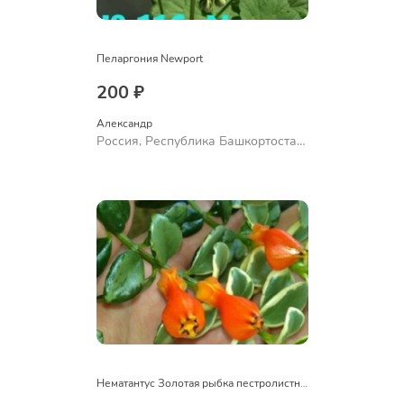
Пеларгония Newport
200 ₽
Александр 
Россия, Республика Башкортостан,
Куюргазинский район, село
Ермолаево
Нематантус Золотая рыбка пестролистный