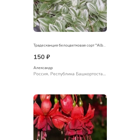
Традесканция белоцветковая сорт "Albovittata"
150 ₽
Александр 
Россия, Республика Башкортостан,
Куюргазинский район, село
Ермолаево