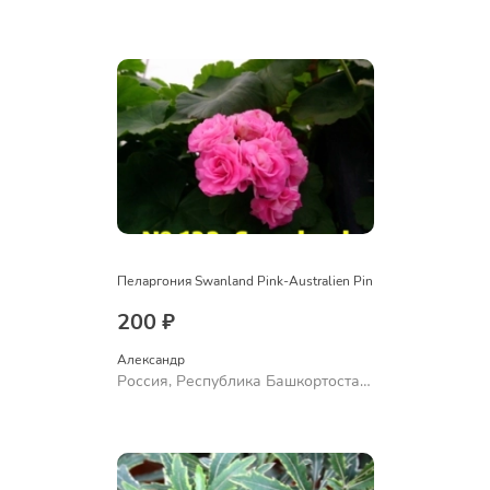
Куюргазинский район, село
Ермолаево
Пеларгония Swanland Pink-Australien Pin
200 ₽
Александр 
Россия, Республика Башкортостан,
Куюргазинский район, село
Ермолаево