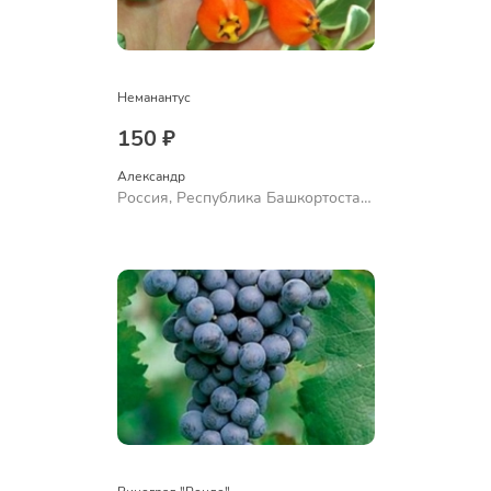
Неманантус
150 ₽
Александр 
Россия, Республика Башкортостан,
Куюргазинский район, село
Ермолаево