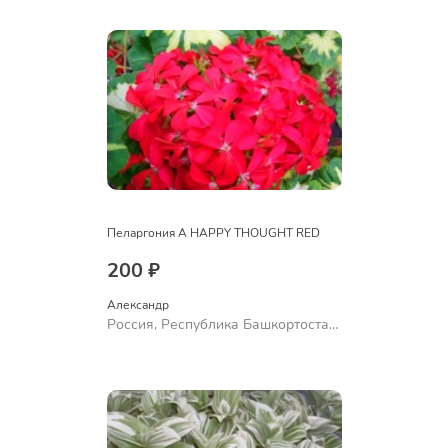
Ермолаево
Пеларгония A HAPPY THOUGHT RED
200 ₽
Александр 
Россия, Республика Башкортостан,
Куюргазинский район, село
Ермолаево