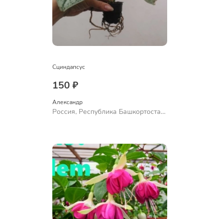
Сциндапсус
150 ₽
Александр 
Россия, Республика Башкортостан,
Куюргазинский район, село
Ермолаево