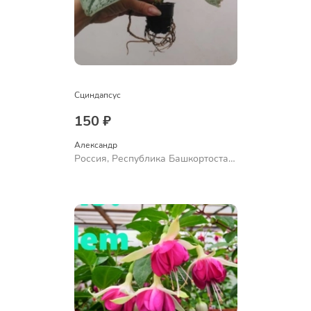
Сциндапсус
150 ₽
Александр 
Россия, Республика Башкортостан,
Куюргазинский район, село
Ермолаево