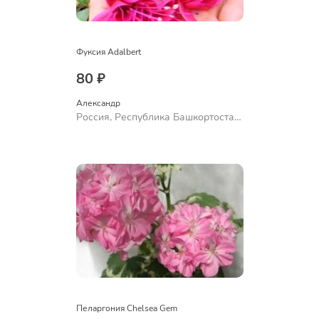
Фуксия Adalbert
80 ₽
Александр 
Россия, Республика Башкортостан,
Куюргазинский район, село
Ермолаево
Пеларгония Chelsea Gem