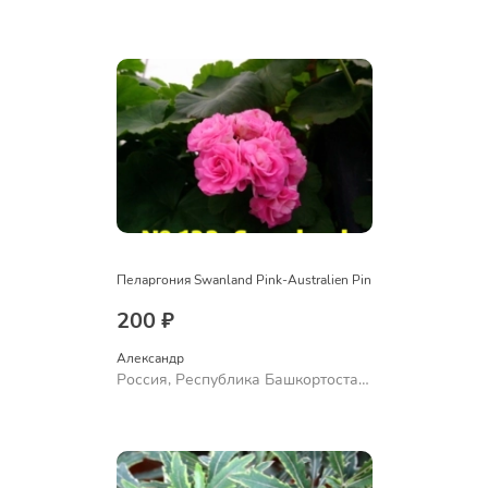
Куюргазинский район, село
Ермолаево
Пеларгония Swanland Pink-Australien Pin
200 ₽
Александр 
Россия, Республика Башкортостан,
Куюргазинский район, село
Ермолаево