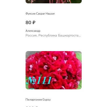
Фуксия Caspar Hauser
80 ₽
Александр 
Россия, Республика Башкортостан,
Куюргазинский район, село
Ермолаево
Пеларгония Gypsy