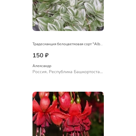
Традесканция белоцветковая сорт "Albovittata"
150 ₽
Александр 
Россия, Республика Башкортостан,
Куюргазинский район, село
Ермолаево