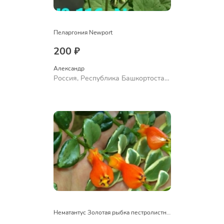
Пеларгония Newport
200 ₽
Александр 
Россия, Республика Башкортостан,
Куюргазинский район, село
Ермолаево
Нематантус Золотая рыбка пестролистный