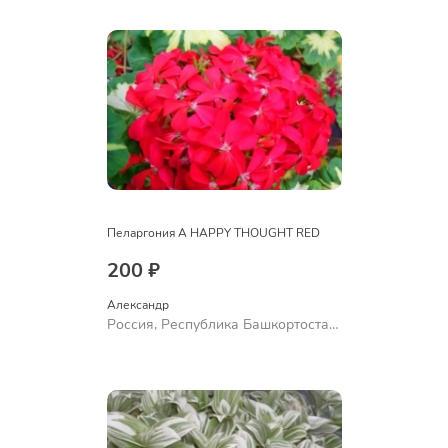
Ермолаево
Пеларгония A HAPPY THOUGHT RED
200 ₽
Александр 
Россия, Республика Башкортостан,
Куюргазинский район, село
Ермолаево