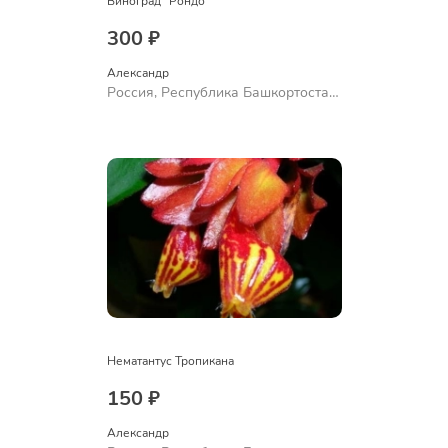
Виноград "Рондо"
300 ₽
Александр 
Россия, Республика Башкортостан,
Куюргазинский район, село
Ермолаево
Нематантус Тропикана
150 ₽
Александр 