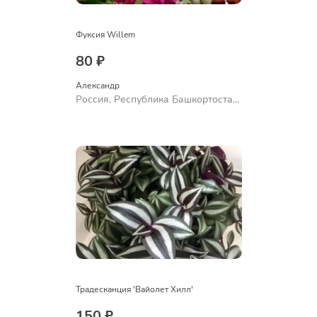
Фуксия Willem
80 ₽
Александр 
Россия, Республика Башкортостан,
Куюргазинский район, село
Ермолаево
Традесканция 'Вайолет Хилл'
150 ₽