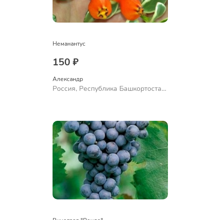
Неманантус
150 ₽
Александр 
Россия, Республика Башкортостан,
Куюргазинский район, село
Ермолаево